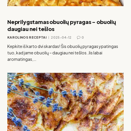
Neprilygstamas obuolių pyragas – obuolių
daugiau nei tešlos
KAROLINOS RECEPTAI
2025-04-12
0
Kepkite iš karto dvi skardas! Šis obuolių pyragas ypatingas
tuo, kad jame obuolių – daugiau nei tešlos. Jis labai
aromatingas,…