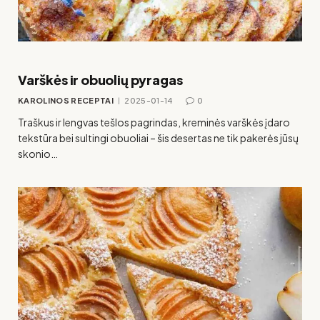
Varškės ir obuolių pyragas
KAROLINOS RECEPTAI
2025-01-14
0
Traškus ir lengvas tešlos pagrindas, kreminės varškės įdaro
tekstūra bei sultingi obuoliai – šis desertas ne tik pakerės jūsų
skonio…