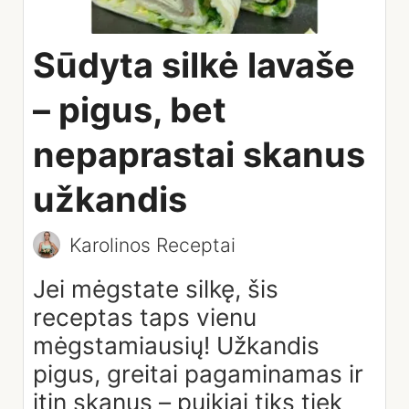
Sūdyta silkė lavaše
– pigus, bet
nepaprastai skanus
užkandis
Karolinos Receptai
Jei mėgstate silkę, šis
receptas taps vienu
mėgstamiausių! Užkandis
pigus, greitai pagaminamas ir
itin skanus – puikiai tiks tiek