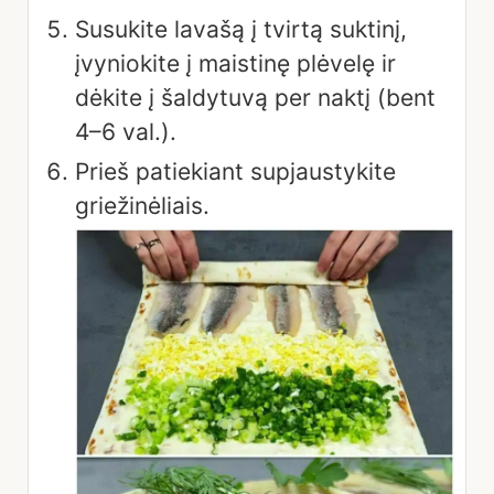
Susukite lavašą į tvirtą suktinį,
įvyniokite į maistinę plėvelę ir
dėkite į šaldytuvą per naktį (bent
4–6 val.).
Prieš patiekiant supjaustykite
griežinėliais.