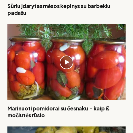
Sūriu įdarytas mėsos kepinys su barbekiu
padažu
Marinuoti pomidorai su česnaku – kaip iš
močiutės rūsio