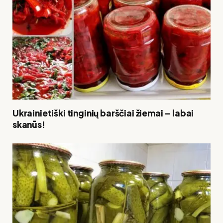
Ukrainietiški tinginių barščiai žiemai – labai
skanūs!