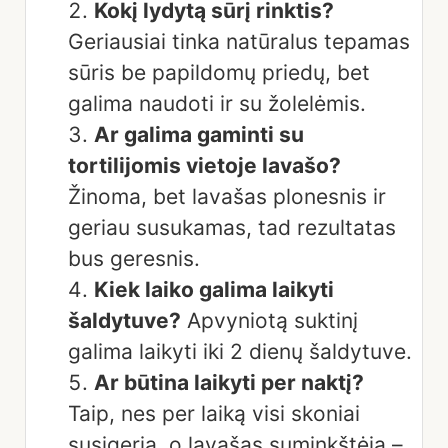
Kokį lydytą sūrį rinktis?
Geriausiai tinka natūralus tepamas
sūris be papildomų priedų, bet
galima naudoti ir su žolelėmis.
Ar galima gaminti su
tortilijomis vietoje lavašo?
Žinoma, bet lavašas plonesnis ir
geriau susukamas, tad rezultatas
bus geresnis.
Kiek laiko galima laikyti
šaldytuve?
Apvyniotą suktinį
galima laikyti iki 2 dienų šaldytuve.
Ar būtina laikyti per naktį?
Taip, nes per laiką visi skoniai
susigeria, o lavašas suminkštėja –