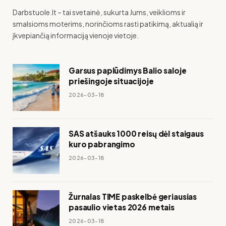
Darbstuole.lt – tai svetainė, sukurta Jums, veiklioms ir
smalsioms moterims, norinčioms rasti patikimą, aktualią ir
įkvepiančią informaciją vienoje vietoje.
Garsus paplūdimys Balio saloje
priešingoje situacijoje
2026-03-18
SAS atšauks 1000 reisų dėl staigaus
kuro pabrangimo
2026-03-18
Žurnalas TIME paskelbė geriausias
pasaulio vietas 2026 metais
2026-03-18