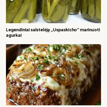
Legendiniai salstelėję „Uspaskicho” marinuoti
agurkai