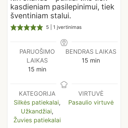
kasdieniam pasilepinimui, tiek
šventiniam stalui.
5
| 1 įvertinimas
PARUOŠIMO
BENDRAS LAIKAS
minutes
LAIKAS
15
min
minutes
15
min
KATEGORIJA
VIRTUVĖ
Silkės patiekalai
,
Pasaulio virtuvė
Užkandžiai
,
Žuvies patiekalai