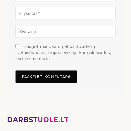
Išsaugoti mano vardą, el. pašto adresą ir
svetainės adresą šioje naršyklėje, kad galėčiau kitą
kartą komentuoti.