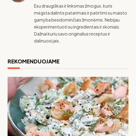
Esu draugiškas ir linksmas žmogus, kuris
mėgsta dalintis patarimais ir patirtimi su maisto
gamyba besidominčiais žmonėmis. Nebijau
eksperimentuoti su ingredientais ir skoniais.
Dažnai kuriu savo originalius receptus ir
dalinuosi jais.
REKOMENDUOJAME