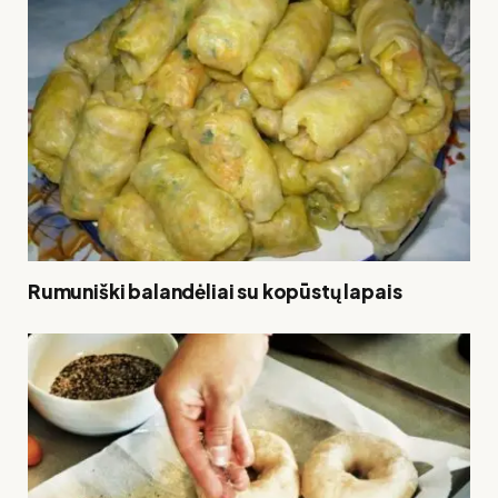
Rumuniški balandėliai su kopūstų lapais