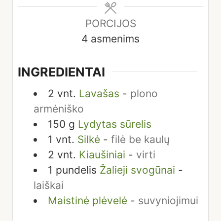
PORCIJOS
4
asmenims
INGREDIENTAI
2
vnt.
Lavašas
-
plono
armėniško
150
g
Lydytas sūrelis
1
vnt.
Silkė
-
filė be kaulų
2
vnt.
Kiaušiniai
-
virti
1
pundelis
Žalieji svogūnai
-
laiškai
Maistinė plėvelė
-
suvyniojimui