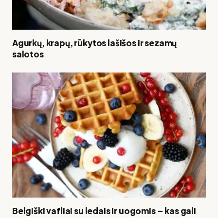
Agurkų, krapų, rūkytos lašišos ir sezamų
salotos
Belgiški vafliai su ledais ir uogomis – kas gali