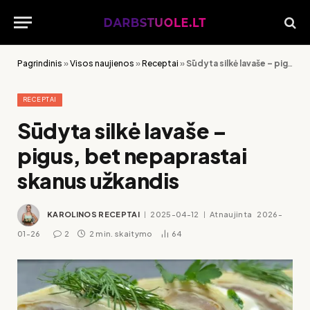
Pagrindinis
»
Visos naujienos
»
Receptai
»
Sūdyta silkė lavaše – pigus, bet nepaprastai skanus užkandis
RECEPTAI
Sūdyta silkė lavaše –
pigus, bet nepaprastai
skanus užkandis
KAROLINOS RECEPTAI
2025-04-12
Atnaujinta
2026-
01-26
2
2 min. skaitymo
64