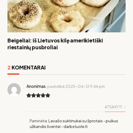
Beigeliai: iš Lietuvos kilę amerikietiški
riestainių pusbroliai
2
KOMENTARAI
Anonimas
paskelbė
2025-04-12 9:46 pm
ATSAKYTI
Paminėta:
Lavašo suktinukai su šprotais - puikus
užkandis šventei - darbstuole.lt