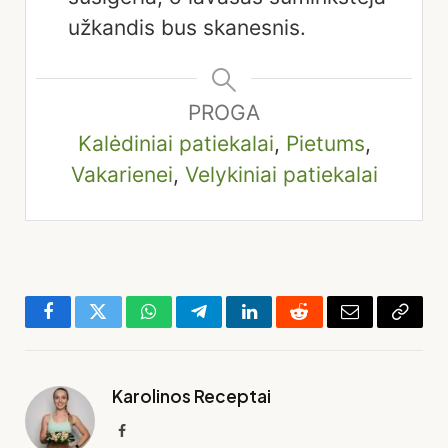
užkandis bus skanesnis.
PROGA
Kalėdiniai patiekalai
,
Pietums
,
Vakarienei
,
Velykiniai patiekalai
Facebook
Twitter
WhatsApp
Telegram
LinkedIn
Reddit
El.
Copy
paštas
Link
Karolinos Receptai
Facebook