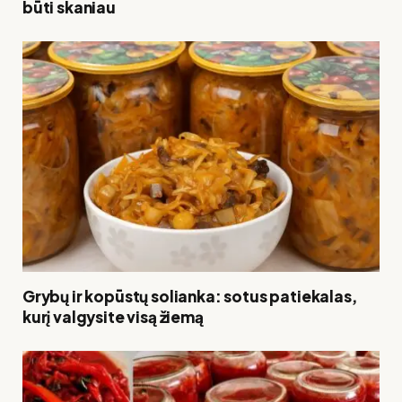
būti skaniau
Grybų ir kopūstų solianka: sotus patiekalas,
kurį valgysite visą žiemą