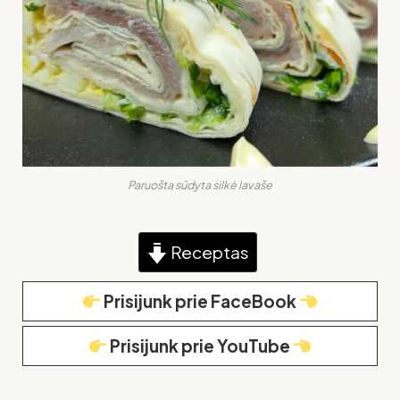
Paruošta sūdyta silkė lavaše
Receptas
Prisijunk prie FaceBook
Prisijunk prie YouTube