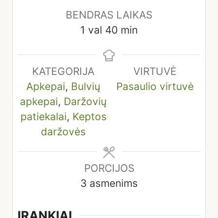
BENDRAS LAIKAS
hour
minutes
1
val
40
min
KATEGORIJA
VIRTUVĖ
Apkepai
,
Bulvių
Pasaulio virtuvė
apkepai
,
Daržovių
patiekalai
,
Keptos
daržovės
PORCIJOS
3
asmenims
ĮRANKIAI