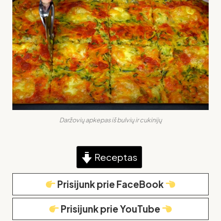
Daržovių apkepas iš bulvių ir cukinijų
Receptas
Prisijunk prie FaceBook
Prisijunk prie YouTube