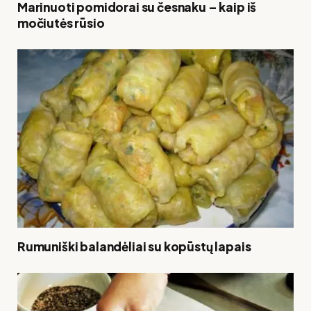
Marinuoti pomidorai su česnaku – kaip iš
močiutės rūsio
Rumuniški balandėliai su kopūstų lapais