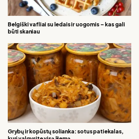
Belgiški vafliai su ledais ir uogomis – kas gali
būti skaniau
Grybų ir kopūstų solianka: sotus patiekalas,
kurį valgysite visą žiemą