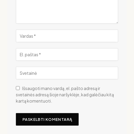
Išsaugoti mano vardą, el. pašto adresą ir
svetainės adresą šioje naršyklėje, kad galėčiau kitą
kartą komentuoti.