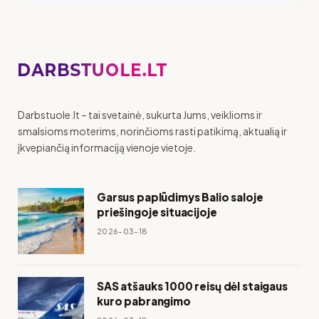
Darbstuole.lt – tai svetainė, sukurta Jums, veiklioms ir
smalsioms moterims, norinčioms rasti patikimą, aktualią ir
įkvepiančią informaciją vienoje vietoje.
Garsus paplūdimys Balio saloje
priešingoje situacijoje
2026-03-18
SAS atšauks 1000 reisų dėl staigaus
kuro pabrangimo