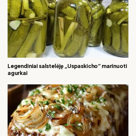
Legendiniai salstelėję „Uspaskicho” marinuoti
agurkai