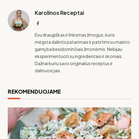
paštas
Link
Karolinos Receptai
Facebook
Esu draugiškas ir linksmas žmogus, kuris
mėgsta dalintis patarimais ir patirtimi su maisto
gamyba besidominčiais žmonėmis. Nebijau
eksperimentuoti su ingredientais ir skoniais.
Dažnai kuriu savo originalius receptus ir
dalinuosi jais.
REKOMENDUOJAME