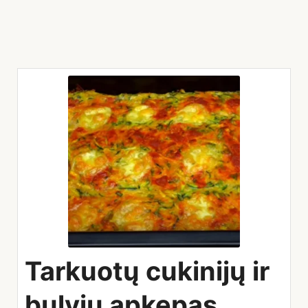
Tarkuotų cukinijų ir
bulvių apkepas