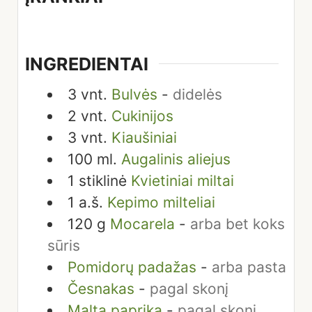
INGREDIENTAI
3
vnt.
Bulvės
-
didelės
2
vnt.
Cukinijos
3
vnt.
Kiaušiniai
100
ml.
Augalinis aliejus
1
stiklinė
Kvietiniai miltai
1
a.š.
Kepimo milteliai
120
g
Mocarela
-
arba bet koks
sūris
Pomidorų padažas
-
arba pasta
Česnakas
-
pagal skonį
Malta paprika
-
pagal skonį