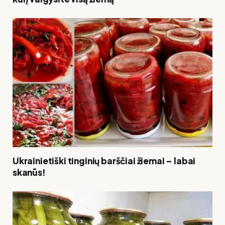
Ukrainietiški tinginių barščiai žiemai – labai
skanūs!