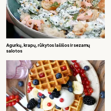
Agurkų, krapų, rūkytos lašišos ir sezamų
salotos