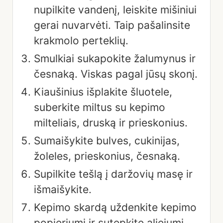
nupilkite vandenį, leiskite mišiniui
gerai nuvarvėti. Taip pašalinsite
krakmolo perteklių.
Smulkiai sukapokite žalumynus ir
česnaką. Viskas pagal jūsų skonį.
Kiaušinius išplakite šluotele,
suberkite miltus su kepimo
milteliais, druską ir prieskonius.
Sumaišykite bulves, cukinijas,
žoleles, prieskonius, česnaką.
Supilkite tešlą į daržovių masę ir
išmaišykite.
Kepimo skardą uždenkite kepimo
popieriumi ir sutepkite aliejumi.