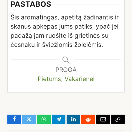
PASTABOS
Šis aromatingas, apetitą žadinantis ir
skanus apkepas jums patiks, ypač jei
padažą jam ruošite iš grietinės su
česnaku ir šviežiomis žolelėmis.
PROGA
Pietums
,
Vakarienei
Facebook
Twitter
WhatsApp
Telegram
LinkedIn
Reddit
El.
Copy