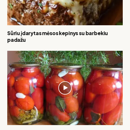
Sūriu įdarytas mėsos kepinys su barbekiu
padažu