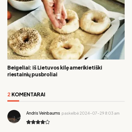
Beigeliai: iš Lietuvos kilę amerikietiški
riestainių pusbroliai
2
KOMENTARAI
Andris Veinbaums
paskelbė
2024-07-29 8:03 am