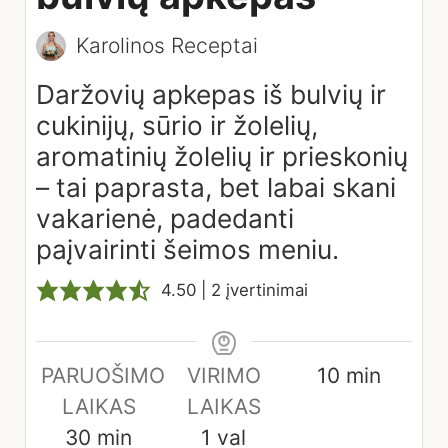
Karolinos Receptai
Daržovių apkepas iš bulvių ir
cukinijų, sūrio ir žolelių,
aromatinių žolelių ir prieskonių
– tai paprasta, bet labai skani
vakarienė, padedanti
paįvairinti šeimos meniu.
4.50
|
2
įvertinimai
Papildomas
minutes
PARUOŠIMO
VIRIMO
10
min
laikas
LAIKAS
LAIKAS
minutes
hour
30
min
1
val