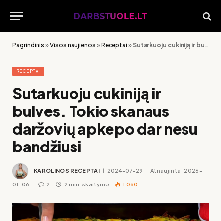
Pagrindinis
»
Visos naujienos
»
Receptai
»
Sutarkuoju cukiniją ir bulves. Tokio skanaus daržovių apkepo dar nesu bandžiusi
RECEPTAI
Sutarkuoju cukiniją ir
bulves. Tokio skanaus
daržovių apkepo dar nesu
bandžiusi
KAROLINOS RECEPTAI
2024-07-29
Atnaujinta
2026-
01-06
2
2 min. skaitymo
1 060