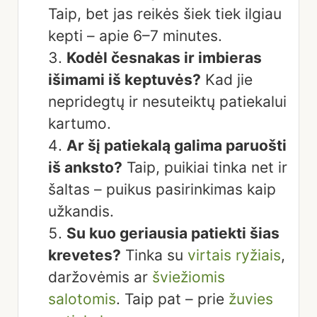
Taip, bet jas reikės šiek tiek ilgiau
kepti – apie 6–7 minutes.
Kodėl česnakas ir imbieras
išimami iš keptuvės?
Kad jie
nepridegtų ir nesuteiktų patiekalui
kartumo.
Ar šį patiekalą galima paruošti
iš anksto?
Taip, puikiai tinka net ir
šaltas – puikus pasirinkimas kaip
užkandis.
Su kuo geriausia patiekti šias
krevetes?
Tinka su
virtais ryžiais
,
daržovėmis ar
šviežiomis
salotomis
. Taip pat – prie
žuvies