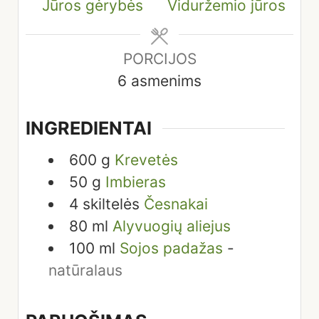
Jūros gėrybės
Viduržemio jūros
PORCIJOS
6
asmenims
INGREDIENTAI
600
g
Krevetės
50
g
Imbieras
4
skiltelės
Česnakai
80
ml
Alyvuogių aliejus
100
ml
Sojos padažas
-
natūralaus