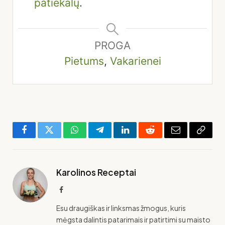
patiekalų
.
PROGA
Pietums
,
Vakarienei
Facebook
Twitter
WhatsApp
Telegram
LinkedIn
Reddit
El.
Copy
paštas
Link
Karolinos Receptai
Facebook
Esu draugiškas ir linksmas žmogus, kuris
mėgsta dalintis patarimais ir patirtimi su maisto