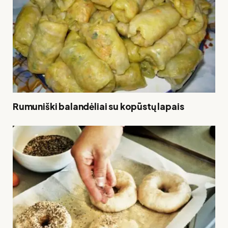
Rumuniški balandėliai su kopūstų lapais