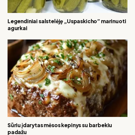
Legendiniai salstelėję „Uspaskicho” marinuoti
agurkai
Sūriu įdarytas mėsos kepinys su barbekiu
padažu