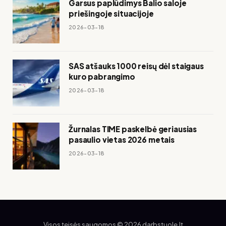
Garsus paplūdimys Balio saloje
priešingoje situacijoje
2026-03-18
SAS atšauks 1000 reisų dėl staigaus
kuro pabrangimo
2026-03-18
Žurnalas TIME paskelbė geriausias
pasaulio vietas 2026 metais
2026-03-18
Visos teisės saugomos © 2026 darbstuole.lt