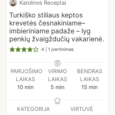
Karolinos Receptai
Turkiško stiliaus keptos
krevetės česnakiniame–
imbieriniame padaže – lyg
penkių žvaigždučių vakarienė.
4
| 1 įvertinimas
PARUOŠIMO
VIRIMO
BENDRAS
LAIKAS
LAIKAS
LAIKAS
minutes
minutes
minutes
10
min
5
min
15
min
KATEGORIJA
VIRTUVĖ