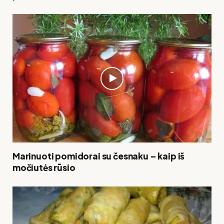
Marinuoti pomidorai su česnaku – kaip iš
močiutės rūsio