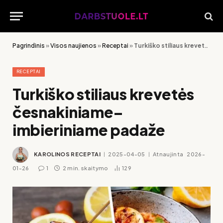
Pagrindinis
»
Visos naujienos
»
Receptai
»
Turkiško stiliaus krevetės česnakiniame–imbieriniame padaže
RECEPTAI
Turkiško stiliaus krevetės
česnakiniame–
imbieriniame padaže
KAROLINOS RECEPTAI
2025-04-05
Atnaujinta
2026-
01-26
1
2 min. skaitymo
129