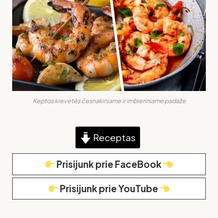
Keptos krevetės česnakiniame ir imbieriniame padaže
Receptas
Prisijunk prie FaceBook
Prisijunk prie YouTube