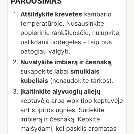
PARUOŠIMAS
Atšildykite krevetes
kambario
temperatūroje. Nusausinkite
popieriniu rankšluosčiu, nulupkite,
palikdami uodegėles – taip bus
patogiau valgyti.
Nuvalykite imbierą ir česnaką
,
sukapokite labai
smulkiais
kubeliais
(nenaudokite tarkos).
Įkaitinkite alyvuogių aliejų
keptuvėje arba wok tipo keptuvėje
ant stiprios ugnies. Sudėkite
imbierą ir česnaką. Kepkite
maišydami, kol pasklis aromatas