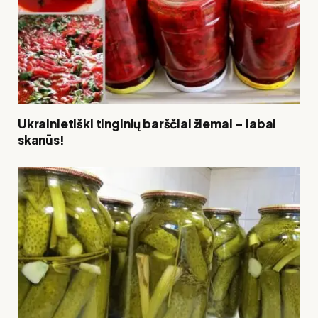
Ukrainietiški tinginių barščiai žiemai – labai
skanūs!