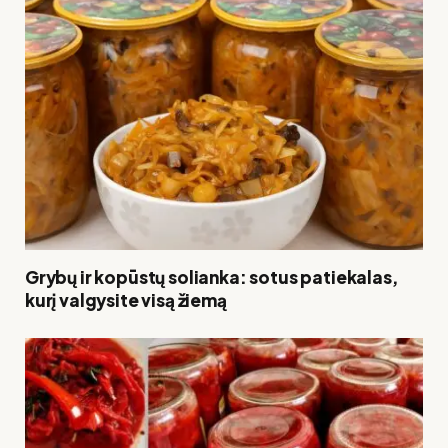
Grybų ir kopūstų solianka: sotus patiekalas,
kurį valgysite visą žiemą