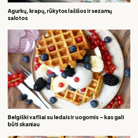
Agurkų, krapų, rūkytos lašišos ir sezamų
salotos
Belgiški vafliai su ledais ir uogomis – kas gali
būti skaniau