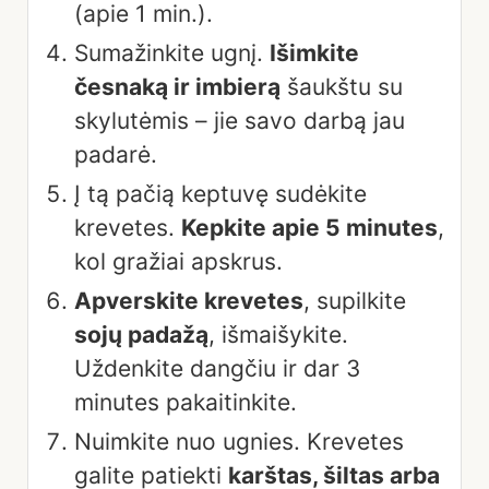
(apie 1 min.).
Sumažinkite ugnį.
Išimkite
česnaką ir imbierą
šaukštu su
skylutėmis – jie savo darbą jau
padarė.
Į tą pačią keptuvę sudėkite
krevetes.
Kepkite apie 5 minutes
,
kol gražiai apskrus.
Apverskite krevetes
, supilkite
sojų padažą
, išmaišykite.
Uždenkite dangčiu ir dar 3
minutes pakaitinkite.
Nuimkite nuo ugnies. Krevetes
galite patiekti
karštas, šiltas arba