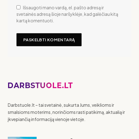
Išsaugoti mano vardą, el. pašto adresą ir
svetainės adresą šioje naršyklėje, kad galėčiau kitą
kartą komentuoti.
Darbstuole.lt – tai svetainė, sukurta Jums, veiklioms ir
smalsioms moterims, norinčioms rasti patikimą, aktualią ir
įkvepiančią informaciją vienoje vietoje.