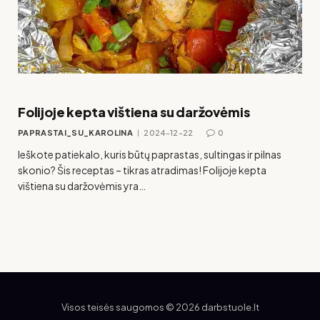
Folijoje kepta vištiena su daržovėmis
PAPRASTAI_SU_KAROLINA
2024-12-22
0
Ieškote patiekalo, kuris būtų paprastas, sultingas ir pilnas
skonio? Šis receptas – tikras atradimas! Folijoje kepta
vištiena su daržovėmis yra…
Visos teisės saugomos © 2026 darbstuole.lt