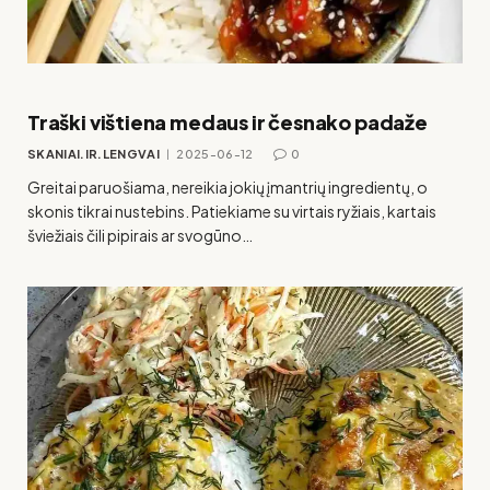
Traški vištiena medaus ir česnako padaže
SKANIAI.IR.LENGVAI
2025-06-12
0
Greitai paruošiama, nereikia jokių įmantrių ingredientų, o
skonis tikrai nustebins. Patiekiame su virtais ryžiais, kartais
šviežiais čili pipirais ar svogūno…