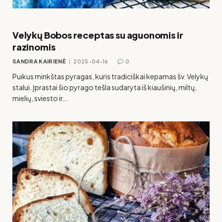
Velykų Bobos receptas su aguonomis ir
razinomis
SANDRA KAIRIENĖ
2025-04-16
0
Puikus minkštas pyragas, kuris tradiciškai kepamas šv. Velykų
stalui. Įprastai šio pyrago tešla sudaryta iš kiaušinių, miltų,
mielių, sviesto ir…