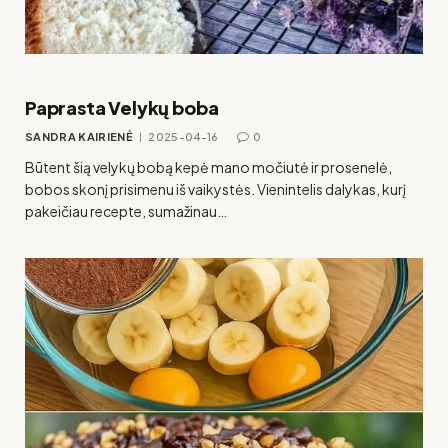
Paprasta Velykų boba
SANDRA KAIRIENĖ
2025-04-16
0
Būtent šią velykų bobą kepė mano močiutė ir prosenelė,
bobos skonį prisimenu iš vaikystės. Vienintelis dalykas, kurį
pakeičiau recepte, sumažinau…