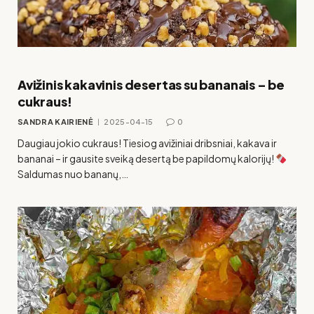
Avižinis kakavinis desertas su bananais – be
cukraus!
SANDRA KAIRIENĖ
2025-04-15
0
Daugiau jokio cukraus! Tiesiog avižiniai dribsniai, kakava ir
bananai – ir gausite sveiką desertą be papildomų kalorijų!
Saldumas nuo bananų,…