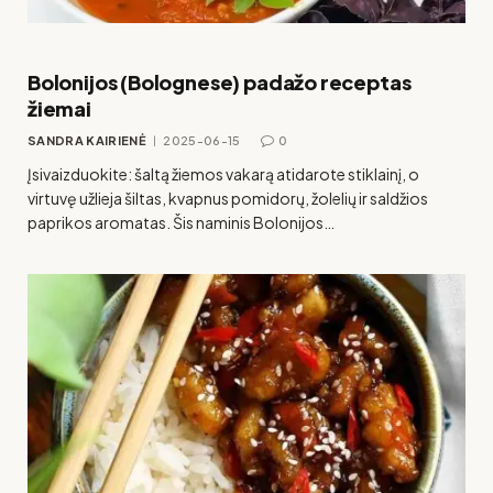
Bolonijos (Bolognese) padažo receptas
žiemai
SANDRA KAIRIENĖ
2025-06-15
0
Įsivaizduokite: šaltą žiemos vakarą atidarote stiklainį, o
virtuvę užlieja šiltas, kvapnus pomidorų, žolelių ir saldžios
paprikos aromatas. Šis naminis Bolonijos…