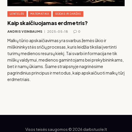
LENTELĖS
MATEMATIKA
SODAS IR DARŽAS
Kaip skaičiuojamas erdmetris?
ANDRIS VEINBAUMS
2025-05-18
0
Malkų tūrio apskaičiavimas yra svarbus žemės ūkio ir
miškininkystės sričių procesas, kuris leidžia tiksliai įvertinti
turimų medienos resursų kiekį. Tai svarbi informacija ne tik
miškų valdymui, medienos gamintojams bei prekybininkams,
bet ir namų ūkiams. Šiame straipsnyje nagrinėsime
pagrindinius principus ir metodus, kaip apskaičiuoti malkų tūrį
erdmetriais.
Visos teisės saugomos © 2026 darbstuole.lt