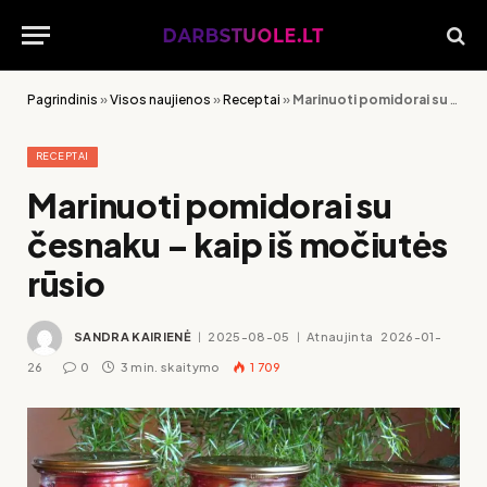
Pagrindinis
»
Visos naujienos
»
Receptai
»
Marinuoti pomidorai su česnaku – kaip iš močiutės rūsio
RECEPTAI
Marinuoti pomidorai su
česnaku – kaip iš močiutės
rūsio
SANDRA KAIRIENĖ
2025-08-05
Atnaujinta
2026-01-
26
0
3 min. skaitymo
1 709