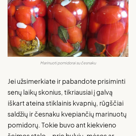
Marinuoti pomidorai su česnaku
Jei užsimerkiate ir pabandote prisiminti
senų laikų skonius, tikriausiai į galvą
iškart ateina stiklainis kvapnių, rūgščiai
saldžių ir česnaku kvepiančių marinuotų
pomidorų. Tokie buvo ant kiekvieno
šeimos stalo – prie bulvių, mėsos ar