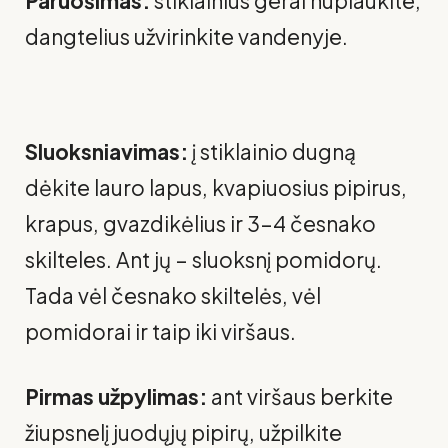
Paruošimas:
stiklainius gerai nuplaukite,
dangtelius užvirinkite vandenyje.
Sluoksniavimas:
į stiklainio dugną
dėkite lauro lapus, kvapiuosius pipirus,
krapus, gvazdikėlius ir 3–4 česnako
skilteles. Ant jų – sluoksnį pomidorų.
Tada vėl česnako skiltelės, vėl
pomidorai ir taip iki viršaus.
Pirmas užpylimas:
ant viršaus berkite
žiupsnelį juodųjų pipirų, užpilkite