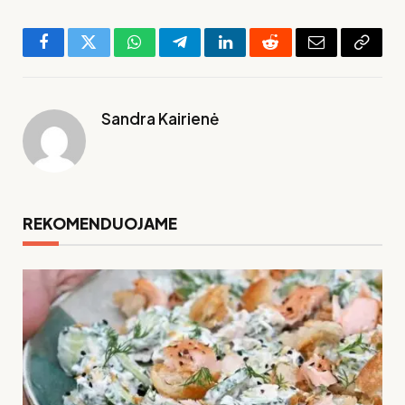
Facebook
Twitter
WhatsApp
Telegram
LinkedIn
Reddit
El.
Copy
paštas
Link
Sandra Kairienė
REKOMENDUOJAME