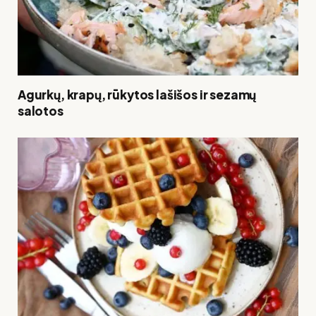
Agurkų, krapų, rūkytos lašišos ir sezamų
salotos