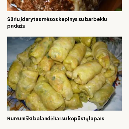
Sūriu įdarytas mėsos kepinys su barbekiu
padažu
Rumuniški balandėliai su kopūstų lapais