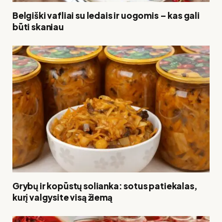
Belgiški vafliai su ledais ir uogomis – kas gali
būti skaniau
Grybų ir kopūstų solianka: sotus patiekalas,
kurį valgysite visą žiemą