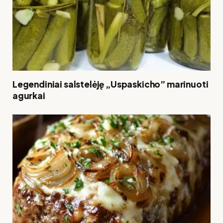
Legendiniai salstelėję „Uspaskicho” marinuoti
agurkai