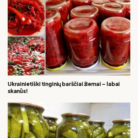
Ukrainietiški tinginių barščiai žiemai – labai
skanūs!