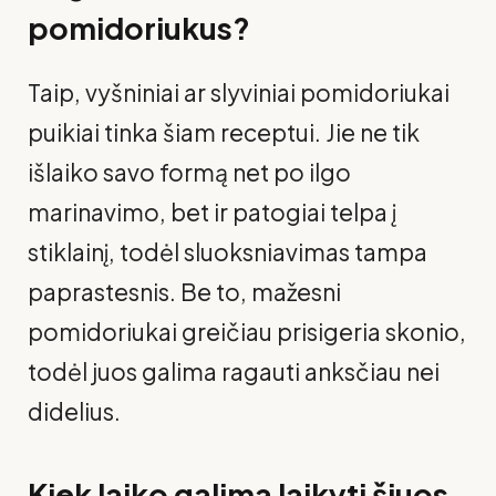
pomidoriukus?
Taip, vyšniniai ar slyviniai pomidoriukai
puikiai tinka šiam receptui. Jie ne tik
išlaiko savo formą net po ilgo
marinavimo, bet ir patogiai telpa į
stiklainį, todėl sluoksniavimas tampa
paprastesnis. Be to, mažesni
pomidoriukai greičiau prisigeria skonio,
todėl juos galima ragauti anksčiau nei
didelius.
Kiek laiko galima laikyti šiuos