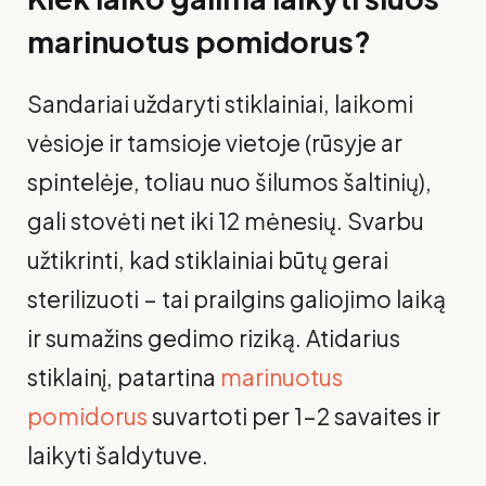
marinuotus pomidorus?
Sandariai uždaryti stiklainiai, laikomi
vėsioje ir tamsioje vietoje (rūsyje ar
spintelėje, toliau nuo šilumos šaltinių),
gali stovėti net iki 12 mėnesių. Svarbu
užtikrinti, kad stiklainiai būtų gerai
sterilizuoti – tai prailgins galiojimo laiką
ir sumažins gedimo riziką. Atidarius
stiklainį, patartina
marinuotus
pomidorus
suvartoti per 1–2 savaites ir
laikyti šaldytuve.