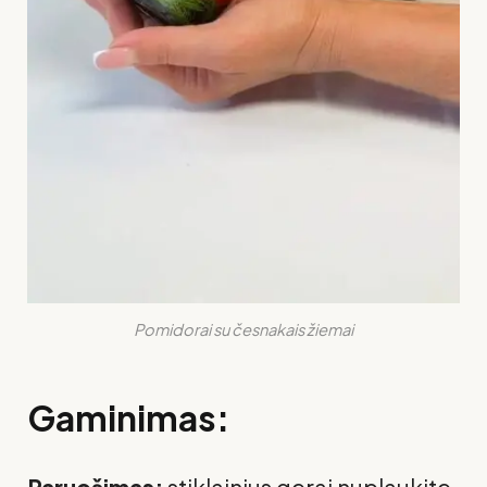
Pomidorai su česnakais žiemai
Gaminimas: