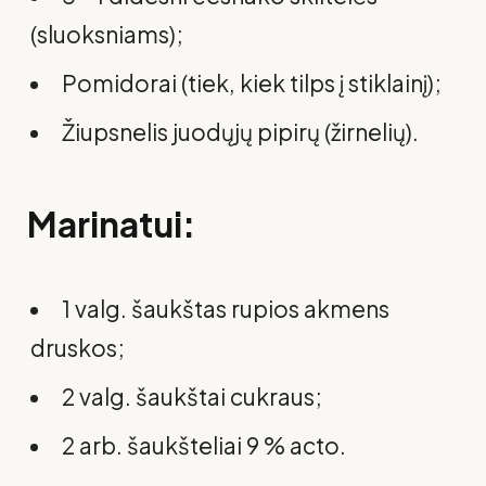
(sluoksniams);
Pomidorai (tiek, kiek tilps į stiklainį);
Žiupsnelis juodųjų pipirų (žirnelių).
Marinatui:
1 valg. šaukštas rupios akmens
druskos;
2 valg. šaukštai cukraus;
2 arb. šaukšteliai 9 % acto.