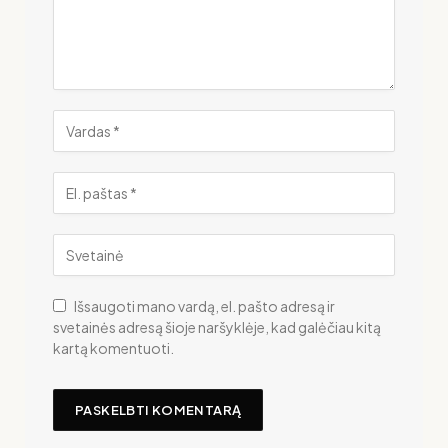
Išsaugoti mano vardą, el. pašto adresą ir
svetainės adresą šioje naršyklėje, kad galėčiau kitą
kartą komentuoti.