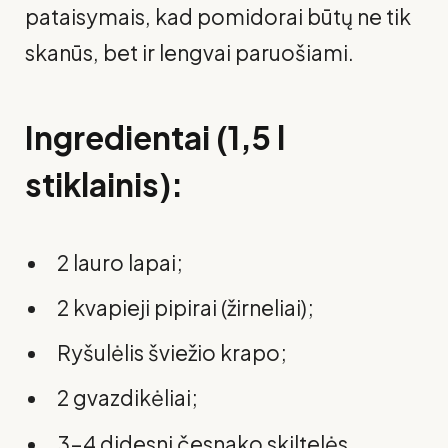
pataisymais, kad pomidorai būtų ne tik
skanūs, bet ir lengvai paruošiami.
Ingredientai (1,5 l
stiklainis):
2 lauro lapai;
2 kvapieji pipirai (žirneliai);
Ryšulėlis šviežio krapo;
2 gvazdikėliai;
3–4 didesni česnako skiltelės