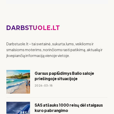
Darbstuole.lt – tai svetainė, sukurta Jums, veiklioms ir
smalsioms moterims, norinčioms rasti patikimą, aktualią ir
įkvepiančią informaciją vienoje vietoje.
Garsus paplūdimys Balio saloje
priešingoje situacijoje
2026-03-18
SAS atšauks 1000 reisų dėl staigaus
kuro pabrangimo