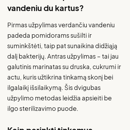
vandeniu du kartus?
Pirmas užpylimas verdančiu vandeniu
padeda pomidorams sušilti ir
suminkštėti, taip pat sunaikina didžiąją
dalį bakterijų. Antras užpylimas – tai jau
galutinis marinatas su druska, cukrumi ir
actu, kuris užtikrina tinkamą skonį bei
ilgalaikį išsilaikymą. Šis dvigubas
užpylimo metodas leidžia apsieiti be
ilgo sterilizavimo puode.
Kaip parinkti tinkamus