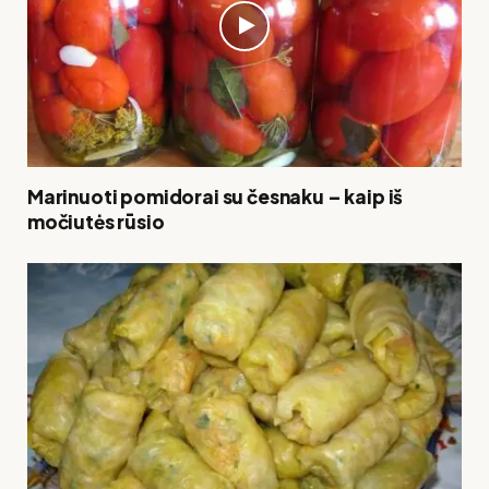
Marinuoti pomidorai su česnaku – kaip iš
močiutės rūsio