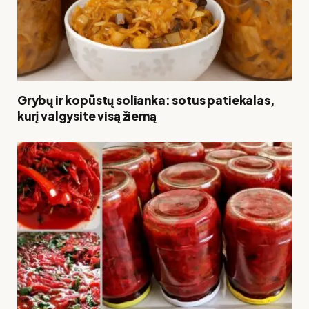
Grybų ir kopūstų solianka: sotus patiekalas,
kurį valgysite visą žiemą