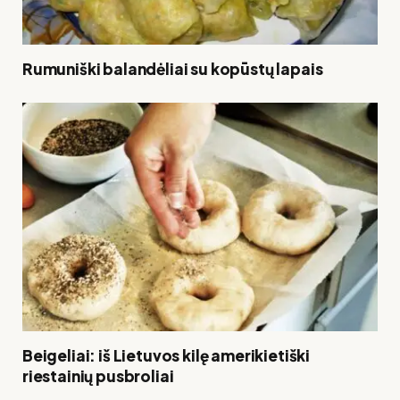
Rumuniški balandėliai su kopūstų lapais
Beigeliai: iš Lietuvos kilę amerikietiški
riestainių pusbroliai