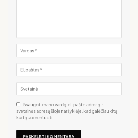
Išsaugoti mano vardą, el. pašto adresą ir
svetainės adresą šioje naršyklėje, kad galėčiau kitą
kartą komentuoti.