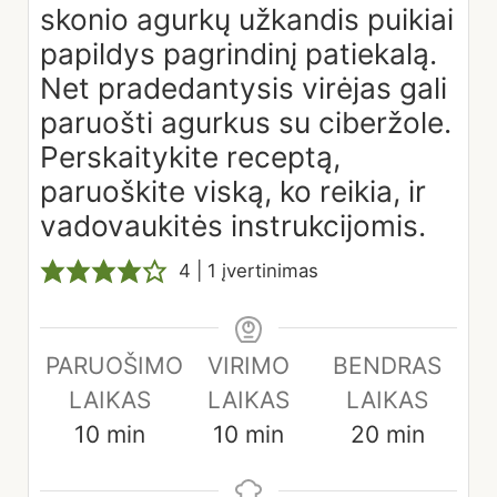
skonio agurkų užkandis puikiai
papildys pagrindinį patiekalą.
Net pradedantysis virėjas gali
paruošti agurkus su ciberžole.
Perskaitykite receptą,
paruoškite viską, ko reikia, ir
vadovaukitės instrukcijomis.
4
| 1 įvertinimas
PARUOŠIMO
VIRIMO
BENDRAS
LAIKAS
LAIKAS
LAIKAS
minutes
minutes
minutes
10
min
10
min
20
min