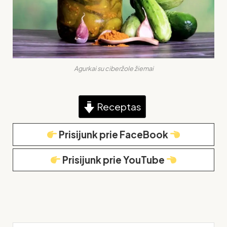
Agurkai su ciberžole žiemai
Receptas
Prisijunk prie FaceBook
Prisijunk prie YouTube