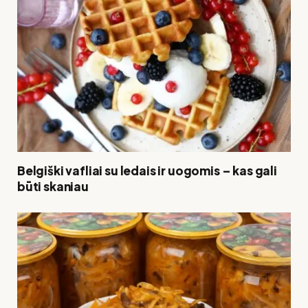
Belgiški vafliai su ledais ir uogomis – kas gali
būti skaniau