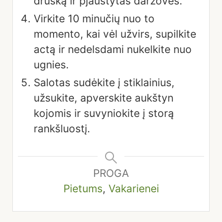
druską ir pjaustytas daržoves.
Virkite 10 minučių nuo to
momento, kai vėl užvirs, supilkite
actą ir nedelsdami nukelkite nuo
ugnies.
Salotas sudėkite į stiklainius,
užsukite, apverskite aukštyn
kojomis ir suvyniokite į storą
rankšluostį.
PROGA
Pietums
,
Vakarienei