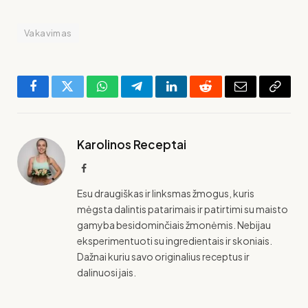
Vakavimas
Facebook
Twitter
WhatsApp
Telegram
LinkedIn
Reddit
El.
Copy
paštas
Link
Karolinos Receptai
Facebook
Esu draugiškas ir linksmas žmogus, kuris
mėgsta dalintis patarimais ir patirtimi su maisto
gamyba besidominčiais žmonėmis. Nebijau
eksperimentuoti su ingredientais ir skoniais.
Dažnai kuriu savo originalius receptus ir
dalinuosi jais.