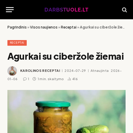
Pagrindinis
»
Visos naujienos
»
Receptai
»
Agurkai su ciberžole žiemai
RECEPTAI
Agurkai su ciberžole žiemai
KAROLINOS RECEPTAI
2024-07-29
Atnaujinta
2026-
01-06
1
1 min. skaitymo
416