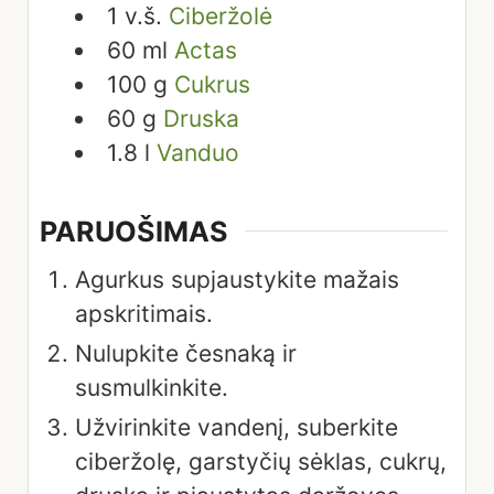
1
v.š.
Ciberžolė
60
ml
Actas
100
g
Cukrus
60
g
Druska
1.8
l
Vanduo
PARUOŠIMAS
Agurkus supjaustykite mažais
apskritimais.
Nulupkite česnaką ir
susmulkinkite.
Užvirinkite vandenį, suberkite
ciberžolę, garstyčių sėklas, cukrų,