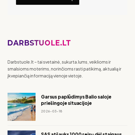
Darbstuole.lt – tai svetainė, sukurta Jums, veiklioms ir
smalsioms moterims, norinčioms rasti patikimą, aktualią ir
įkvepiančią informaciją vienoje vietoje.
Garsus paplūdimys Balio saloje
priešingoje situacijoje
2026-03-18
SAS atšauks 1000 reisų dėl staigaus