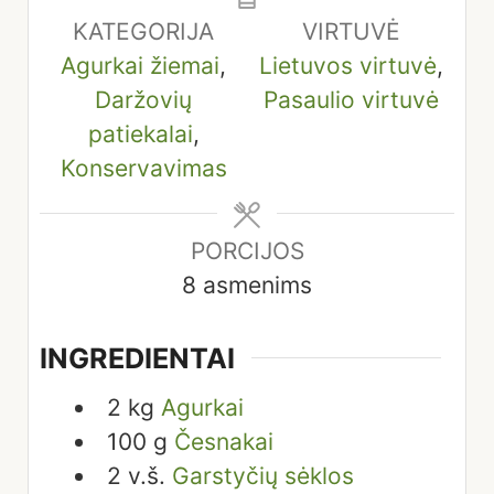
KATEGORIJA
VIRTUVĖ
Agurkai žiemai
,
Lietuvos virtuvė
,
Daržovių
Pasaulio virtuvė
patiekalai
,
Konservavimas
PORCIJOS
8
asmenims
INGREDIENTAI
2
kg
Agurkai
100
g
Česnakai
2
v.š.
Garstyčių sėklos