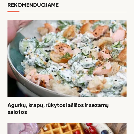
REKOMENDUOJAME
Agurkų, krapų, rūkytos lašišos ir sezamų
salotos