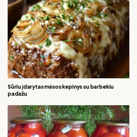
Sūriu įdarytas mėsos kepinys su barbekiu
padažu